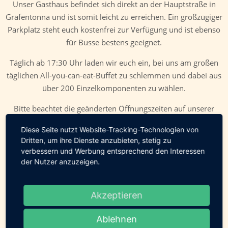
Unser Gasthaus befindet sich direkt an der Hauptstraße in
Gräfentonna und ist somit leicht zu erreichen. Ein großzügiger
Parkplatz steht euch kostenfrei zur Verfügung und ist ebenso
für Busse bestens geeignet.
Täglich ab 17:30 Uhr laden wir euch ein, bei uns am großen
täglichen All-you-can-eat-Buffet zu schlemmen und dabei aus
über 200 Einzelkomponenten zu wählen.
Bitte beachtet die geänderten Öffnungszeiten auf unserer
Startseite aufgrund der behördlichen Einschränkungen.
Diese Seite nutzt Website-Tracking-Technologien von
Dritten, um ihre Dienste anzubieten, stetig zu
Danke für euer Verständnis!
verbessern und Werbung entsprechend den Interessen
Samstags und sonntags empfangen wir euch bereits ab 11
der Nutzer anzuzeigen.
Uhr zum Großen Wochenend-Prosecco-Brunch-Buffet
inklusive Prosecco satt. Ab 11:30 Uhr wird unser
Akzeptieren
umfangreiches Buffet eröffnet.
Ablehnen
Ihr sucht noch eine geeignete Location für euer nächstes