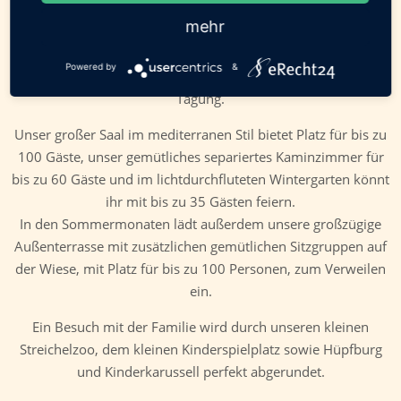
Event?
mehr
Gern stellen wir unsere Räumlichkeiten dafür zur Verfügung,
gehen individuell auf eure Wünsche ein und planen mit euch
Powered by
&
gemeinsam eine unvergessliche Veranstaltung oder auch
Tagung.
Unser großer Saal im mediterranen Stil bietet Platz für bis zu
100 Gäste, unser gemütliches separiertes Kaminzimmer für
bis zu 60 Gäste und im lichtdurchfluteten Wintergarten könnt
ihr mit bis zu 35 Gästen feiern.
In den Sommermonaten lädt außerdem unsere großzügige
Außenterrasse mit zusätzlichen gemütlichen Sitzgruppen auf
der Wiese, mit Platz für bis zu 100 Personen, zum Verweilen
ein.
Ein Besuch mit der Familie wird durch unseren kleinen
Streichelzoo, dem kleinen Kinderspielplatz sowie Hüpfburg
und Kinderkarussell perfekt abgerundet.