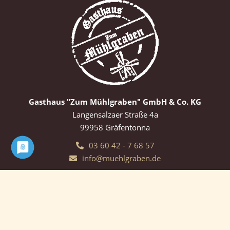
Gasthaus "Zum Mühlgraben" GmbH & Co. KG
Langensalzaer Straße 4a
99958 Gräfentonna
03 60 42 - 7 68 57
info@muehlgraben.de
www.facebook.com/muehlgraben
www.instagram.com/gasthauszummuehlgraben